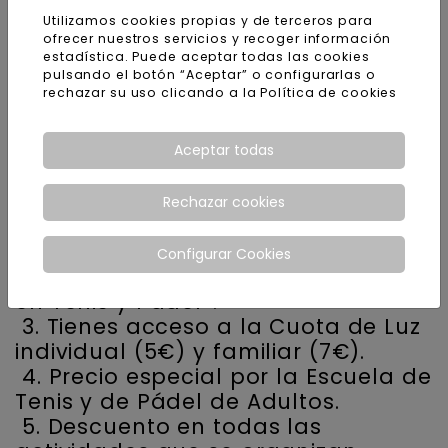
Cuota Monoparental:
Utilizamos cookies propias y de terceros para
44,23€
ofrecer nuestros servicios y recoger información
estadística. Puede aceptar todas las cookies
Cuota +65: 29,99€
pulsando el botón “Aceptar” o configurarlas o
rechazar su uso clicando a la
Política de cookies
Cuota +65 Duo: 42,20€
Aceptar todas
Ventajas de ser socio/a de las
Argelagues:
Rechazar cookies
1. Podrás reservar con 7 días de
antelación.
Configurar Cookies
2. Puedes jugar de forma gratuita
en Tenis y Pádel*.
3. Tienes acceso a la Cuota de Luz
individual (5€) y familiar (7€).
4. Precio especial por la Escuela de
Tenis y de Pádel de Adultos.
5. Descuento en todas las