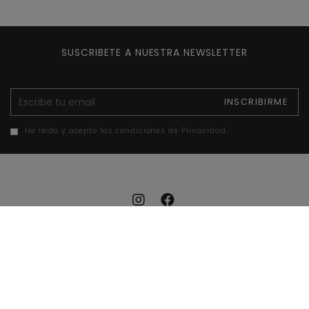
SUSCRIBETE A NUESTRA NEWSLETTER
E-mail
INSCRIBIRME
He leído y acepto las condiciones de Privacidad.
Aviso legal
Política de cookies
Política de privacidad
Accesibilidad