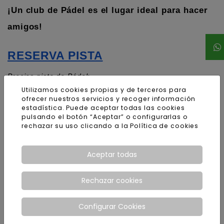
¡Un club de Pádel es el lugar ideal para hacer 
amigos!
RESERVA PISTA
Precios pista de Pádel:
Utilizamos cookies propias y de terceros para
De lunes a viernes de 8:30h a 17h:
ofrecer nuestros servicios y recoger información
estadística. Puede aceptar todas las cookies
1h: 12€ la pista
pulsando el botón “Aceptar” o configurarlas o
rechazar su uso clicando a la
Política de cookies
1:30h: 16€ la pista
De lunes a viernes de 17h a 23h:
Aceptar todas
1h: 24€ la pista
1:30h: 34€ la pista
Rechazar cookies
Luz:
Configurar Cookies
1h: 3€/carril