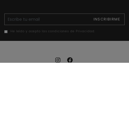
E-mail
INSCRIBIRME
He leído y acepto las condiciones de Privacidad.
Aviso legal
Política de cookies
Política de privacidad
Accesibilidad