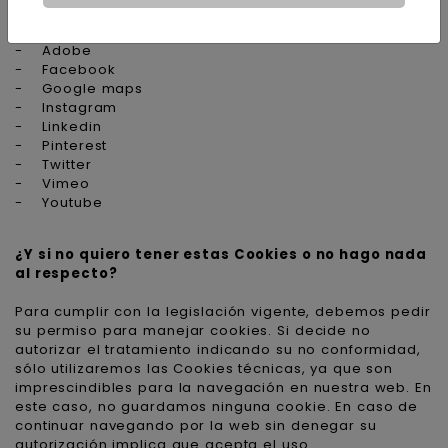
Conoce a los terceros:
-
Adobe
-
Facebook
-
Google maps
-
Instagram
-
Linkedin
-
Pinterest
-
Twitter
-
Vimeo
-
Youtube
¿Y si no quiero tener estas Cookies o no hago nada
al respecto?
Para cumplir con la legislación vigente, debemos pedir
su permiso para manejar cookies. Si decide no
autorizar el tratamiento indicando su no conformidad,
sólo utilizaremos las Cookies técnicas, ya que son
imprescindibles para la navegación en nuestra web. En
este caso, no guardamos ninguna cookie. En caso de
continuar navegando por la web sin denegar su
autorización implica que acepta el uso.