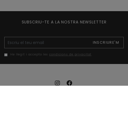
SUBSCRIU-TE A LA NOSTRA NEWSLETTER
E-mail
INSCRIURE'M
He llegit i accepto les
condicions de privacitat
Avís legal
Política de galetes
Política de privacitat
Accessibilitat